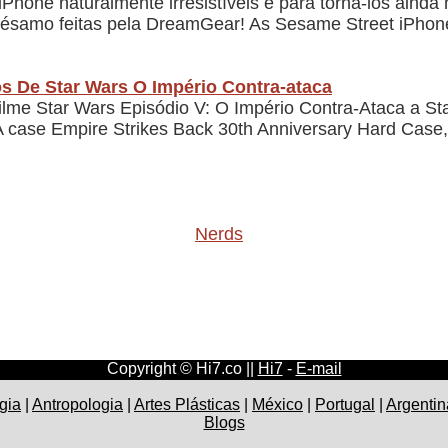
Phone naturalmente irresistíveis e para torna-los ainda 
 Sésamo feitas pela DreamGear! As Sesame Street iPho
s De Star Wars O Império Contra-ataca
ilme Star Wars Episódio V: O Império Contra-Ataca a 
 case Empire Strikes Back 30th Anniversary Hard Case,
Nerds
Copyright © Hi7.co ||
Hi7
-
E-mail
gia
|
Antropologia
|
Artes Plásticas
|
México
|
Portugal
|
Argentin
Blogs