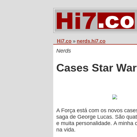
Hi7.co
»
nerds.hi7.co
Nerds
Cases Star War
A Força está com os novos case
saga de George Lucas. São quat
e muita personalidade. A minha 
na vida.