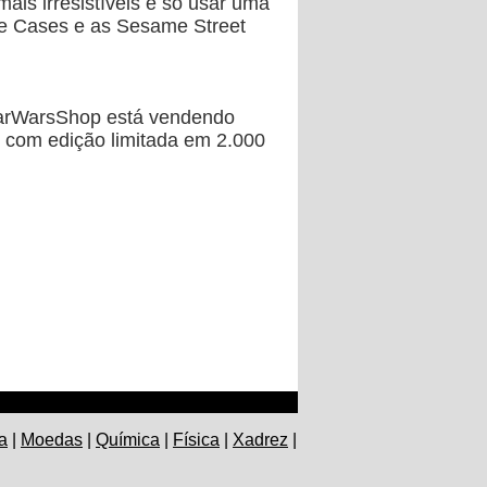
mais irresistíveis é só usar uma
ne Cases e as Sesame Street
StarWarsShop está vendendo
 com edição limitada em 2.000
a
|
Moedas
|
Química
|
Física
|
Xadrez
|