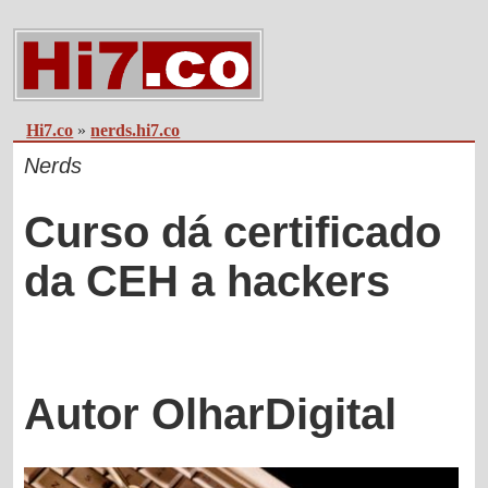
Hi7.co
»
nerds.hi7.co
Nerds
Curso dá certificado
da CEH a hackers
Autor OlharDigital