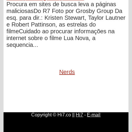
Procura em sites de busca leva a páginas
maliciosasDo R7 Foto por Grosby Group Da
esq. para dir.: Kristen Stewart, Taylor Lautner
e Robert Pattinson, as estrelas do
filmeCuidado ao procurar informações na
internet sobre o filme Lua Nova, a
sequencia...
Nerds
Copyright © Hi7.co ||
Hi7
-
E-mail
Matemática
|
Aprender Inglês
|
Sociologia
|
Antropologia
|
Artes Plásticas
|
México
|
Portugal
|
Argentina
|
Moedas
|