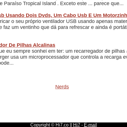
Paraíso Tropical Island . Exceto este ... parece que...
sb Usando Dois Dvds, Um Cabo Usb E Um Motorzin
icar o seu próprio ventilador USB usando apenas materi
 e faz um ventinho que dá para refrescar e ainda é portát
or De Pilhas Alcalinas
ue eu sempre sonhei em ter: um recarregador de pilhas 
arger usa um microprocessador que controla a recarga ev
ode...
Nerds
Copyright © Hi7.co ||
Hi7
-
E-mail