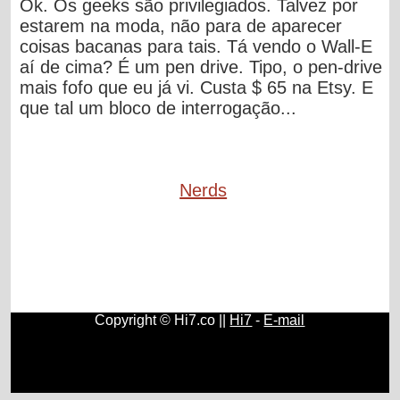
Ok. Os geeks são privilegiados. Talvez por
estarem na moda, não para de aparecer
coisas bacanas para tais. Tá vendo o Wall-E
aí de cima? É um pen drive. Tipo, o pen-drive
mais fofo que eu já vi. Custa $ 65 na Etsy. E
que tal um bloco de interrogação...
Nerds
Copyright © Hi7.co ||
Hi7
-
E-mail
Matemática
|
Aprender Inglês
|
Sociologia
|
Antropologia
|
Artes Plásticas
|
México
|
Portugal
|
Argentina
|
Moedas
|
Química
|
Física
|
Xadrez
|
Blogs