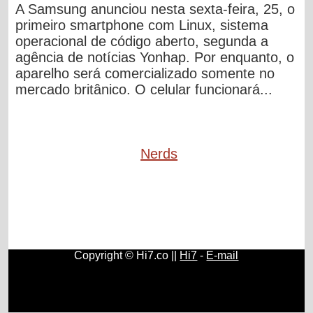
A Samsung anunciou nesta sexta-feira, 25, o
primeiro smartphone com Linux, sistema
operacional de código aberto, segunda a
agência de notícias Yonhap. Por enquanto, o
aparelho será comercializado somente no
mercado britânico. O celular funcionará...
Nerds
Copyright © Hi7.co ||
Hi7
-
E-mail
Matemática
|
Aprender Inglês
|
Sociologia
|
Antropologia
|
Artes Plásticas
|
México
|
Portugal
|
Argentina
|
Moedas
|
Química
|
Física
|
Xadrez
|
Blogs