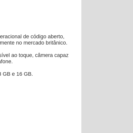
eracional de código aberto,
omente no mercado britânico.
sível ao toque, câmera capaz
afone.
8 GB e 16 GB.